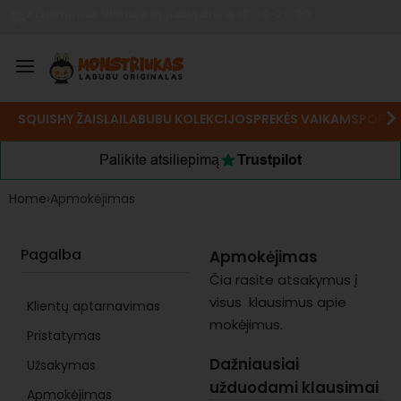
Atsiėmimas Vilniuje tą pačią dieną 10:00-20:00
SQUISHY ŽAISLAI
LABUBU KOLEKCIJOS
PREKĖS VAIKAMS
POP M
Palikite atsiliepimą
Trustpilot
Home
›
Apmokėjimas
Pagalba
Apmokėjimas
Čia rasite atsakymus į
visus klausimus apie
Klientų aptarnavimas
mokėjimus.
Pristatymas
Dažniausiai
Užsakymas
užduodami klausimai
Apmokėjimas