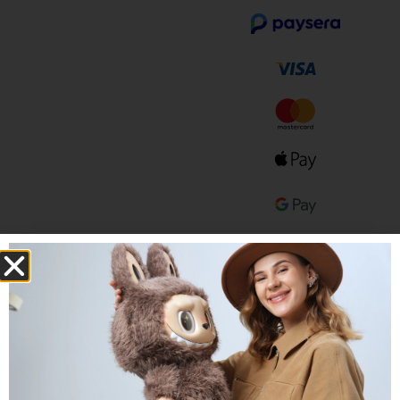
Ar išrašome
sąskaitas faktūras?
Kur galiu rasti savo
sąskaitą faktūrą?
Per kiek laiko