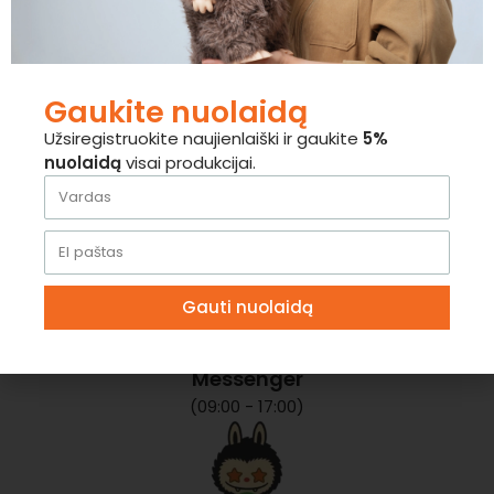
grąžinami pinigai už
gražintas prekes?
Gaukite nuolaidą
Užsiregistruokite naujienlaiški ir gaukite
5%
Kontaktai
nuolaidą
visai produkcijai.
Mūsų klientų aptarnavimas dirba darbo dienomis nuo
8:00
iki
17:00
val
Gauti nuolaidą
Messenger
(09:00 - 17:00)