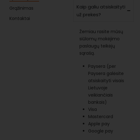
Kaip galiu atsiskaityti
Grąžinimas
už prekes?
Kontaktai
Žemiau rasite mūsų
siūlomų mokėjimo
paslaugų teikėjų
sąrašą.
Paysera (per
Paysera galėsite
atsiskaityti visais
Lietuvoje
veikiančiais
bankais)
Visa
Mastercard
Apple pay
Google pay