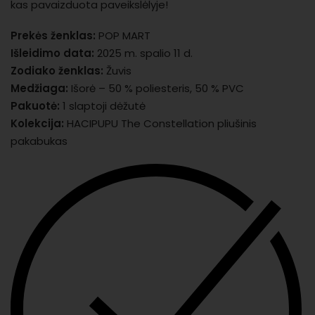
kas pavaizduota paveikslėlyje!
Prekės ženklas:
POP MART
Išleidimo data:
2025 m. spalio 11 d.
Zodiako ženklas:
Žuvis
Medžiaga:
Išorė – 50 % poliesteris, 50 % PVC
Pakuotė:
1 slaptoji dėžutė
Kolekcija:
HACIPUPU The Constellation pliušinis
pakabukas