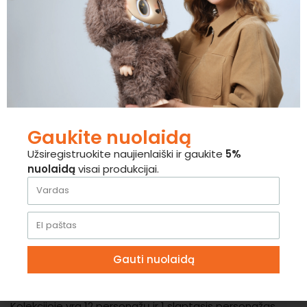
100% Originalus produktas
Prekės sandėlyje
Nemokamas pristatymas nuo 35€
Standartinis pristatymas per 2-5 darbo
dienas
Nemokamas atsiėmimas Vilniuje
Gaukite nuolaidą
Užsiregistruokite naujienlaiški ir gaukite
5%
nuolaidą
visai produkcijai.
Prekės ženklas:
POP MART
Dydis:
7 x
6 x
7 cm
(be pakabinimo kilpos)
Medžiaga:
Išorė: 50 % poliesteris, 50 % PVC; Užpildas:
100 % poliesteris
Visa kolekcija sudaryta iš
12 slaptųjų dėžučių (blind
Gauti nuolaidą
box)
Kolekcijoje yra 12 personažų ir 1 slaptasis personažas