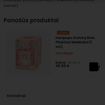
(secret)
Panašūs produktai
- 5.00 €
Hacipupu Gummy Bear
Pliušiniai Meškiukai (1
vnt)
Sandėlyje
Kaina:
45.00
€
Įvertinimas:
0
iš 5
40.00
€
Kontaktai