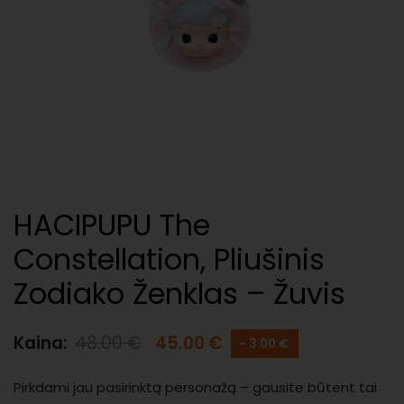
HACIPUPU The
Constellation, Pliušinis
Zodiako Ženklas – Žuvis
Kaina:
48.00
€
45.00
€
- 3.00 €
Pirkdami jau pasirinktą personažą – gausite būtent tai