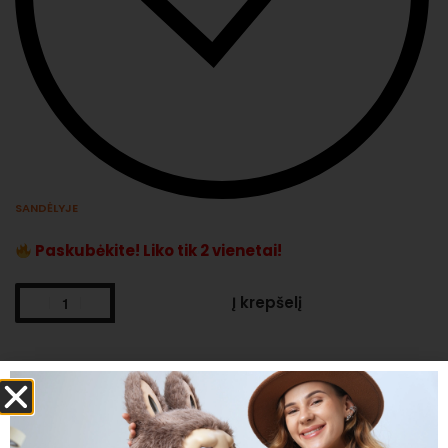
SANDĖLYJE
Paskubėkite! Liko tik 2 vienetai!
Į krepšelį
Numatomas pristatymo laikas:
pirmadienis, rugp. 10 -
ketvirtadienis, rugp. 13