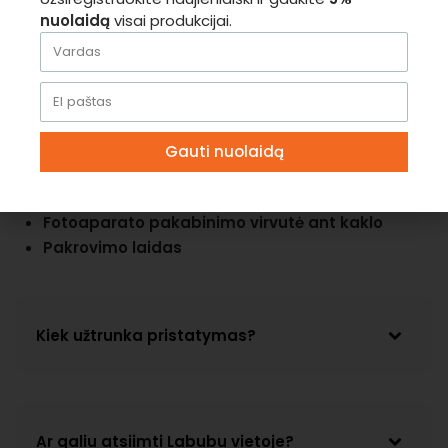
Micro SD kortelė:
Palaiko micro SD kortelę (SD
nuolaidą
visai produkcijai.
kortelė į komplektą neįskaičiuota)
Ilgas veikimas:
Galinga baterija leidžia
nepertraukiamai naudotis įrenginiu iki 3-4 valandų.
Kas įeina į komplektą (Priedai)
Gauti nuolaidą
1 rulonas spausdinimo popieriaus
– iki 70
nuotraukų.
Fotoaparato pakabinimo virvutė ant kaklo
Pakrovimo laidas
Kiek užtrunka pristatymas?
Ar galiu atsiimti Labubu vietoje?