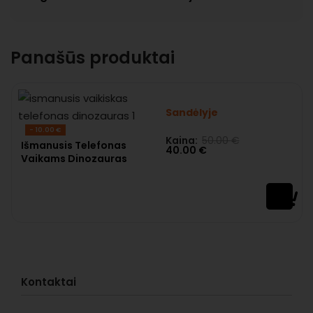
Panašūs produktai
Sandėlyje
- 10.00 €
Kaina:
50.00
€
Įvertinimas:
0
iš 5
Išmanusis Telefonas
40.00
€
Vaikams Dinozauras
Kontaktai