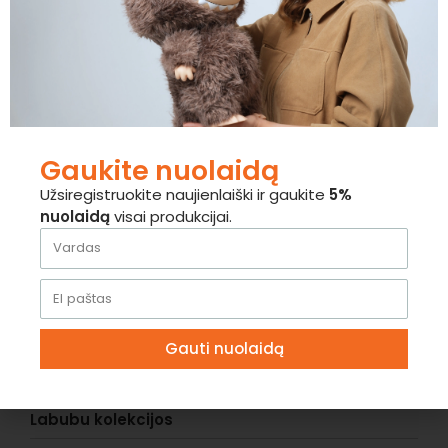
Kiek užtrunka pristatymas?
Gaukite nuolaidą
Ar galiu atsiimti Labubu vietoje?
Užsiregistruokite naujienlaiški ir gaukite
5%
nuolaidą
visai produkcijai.
Kontaktai
Gauti nuolaidą
Klientų aptarnavimas
Labubu kolekcijos
Pristatymas