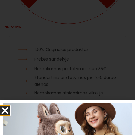
NETURIME
100% Originalus produktas
Prekės sandėlyje
Nemokamas pristatymas nuo 35€
Standartinis pristatymas per 2-5 darbo
dienas
Nemokamas atsiėmimas Vilniuje
Tinka V1-Macarons ir V3-Big Into Energy Labubu
versijoms.