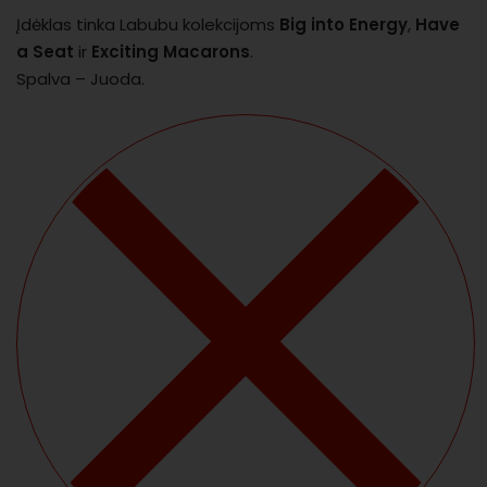
Įdėklas tinka Labubu kolekcijoms
Big into Energy
,
Have
a Seat
ir
Exciting Macarons
.
Spalva – Juoda.