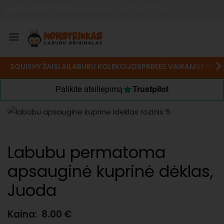
Atsiėmimas Vilniuje tą pačią dieną 10:00-20:00
SQUISHY ŽAISLAI
LABUBU KOLEKCIJOS
PREKĖS VAIKAMS
POP M
Palikite atsiliepimą
Trustpilot
Labubu permatoma
apsauginė kuprinė dėklas,
Juoda
Kaina:
8.00
€