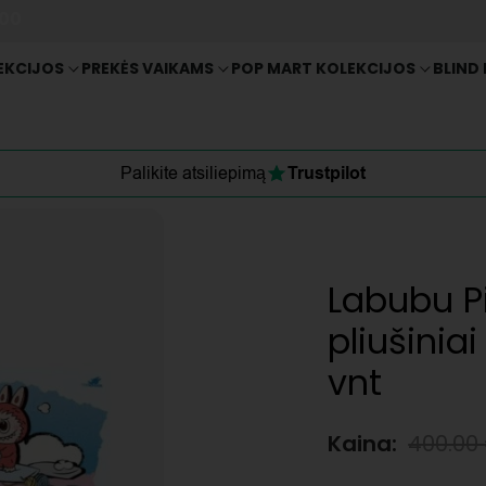
:00
EKCIJOS
PREKĖS VAIKAMS
POP MART KOLEKCIJOS
BLIND
Palikite atsiliepimą
Trustpilot
Labubu Pi
pliušinia
vnt
Kaina:
400.00