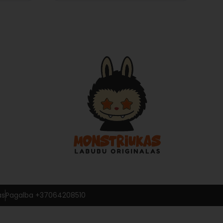
as
Pagalba +37064208510