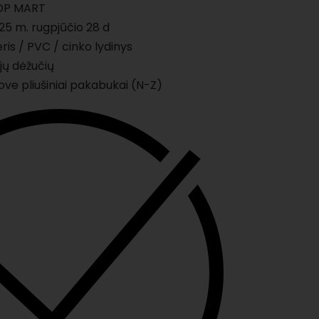
P MART
5 m. rugpjūčio 28 d
ris / PVC / cinko lydinys
jų dėžučių
Love pliušiniai pakabukai (N-Z)