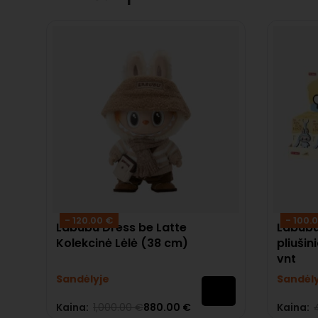
- 120.00 €
- 100.
Labubu Dress be Latte
Labubu 
Kolekcinė Lėlė (38 cm)
pliušin
vnt
Sandėlyje
Sandėl
Kaina:
1,000.00
€
880.00
€
Kaina:
Įvertinimas:
0
iš 5
Įvertinima