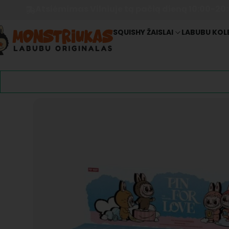
Atsiėmimas Vilniuje tą pačią dieną 10:00-20
SQUISHY ŽAISLAI
LABUBU KOL