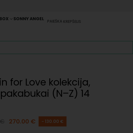
 BOX
SONNY ANGEL
PAIEŠKA
KREPŠELIS
n for Love kolekcija,
i pakabukai (N–Z) 14
€
270.00
€
- 130.00 €