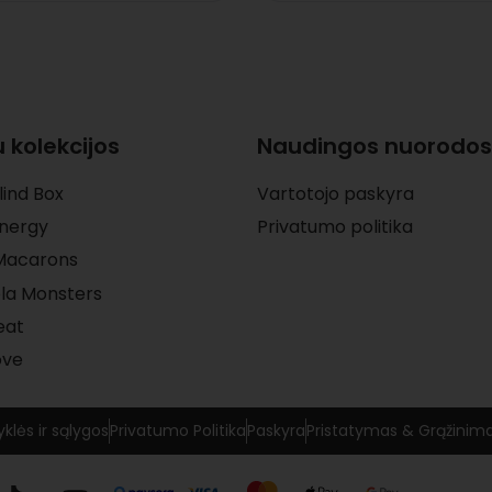
 kolekcijos
Naudingos nuorodos
lind Box
Vartotojo paskyra
Energy
Privatumo politika
 Macarons
la Monsters
eat
ove
yklės ir sąlygos
Privatumo Politika
Paskyra
Pristatymas & Grąžinim