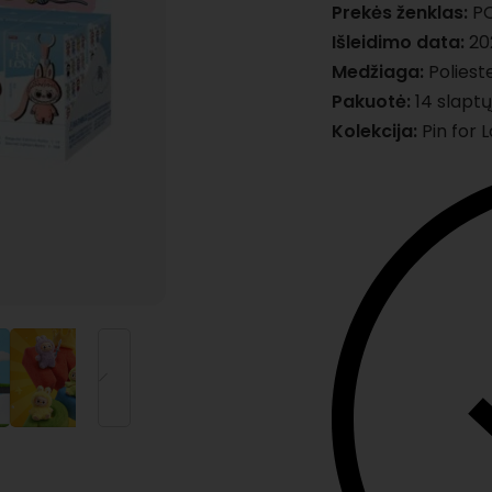
Prekės ženklas:
PO
Išleidimo data:
202
Medžiaga:
Polieste
Pakuotė:
14 slaptų
Kolekcija:
Pin for 