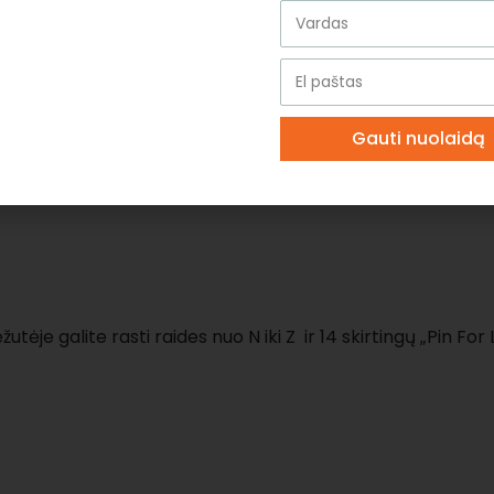
Nemok
Standa
dienas
Nemoka
Gauti nuolaidą
žutėje galite rasti raides nuo N iki Z ir 14 skirtingų „Pin Fo