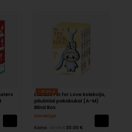
- 10.00 €
sters
Labubu Pin for Love kolekcija,
t
pliušiniai pakabukai (A–M)
Blind Box
Sandėlyje
Kaina:
40.00
€
30.00
€
Įvertinimas:
0
iš 5