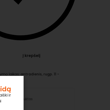
Į krepšelį
mo laikas:
antradienis, rugp. 11 -
 14
aidą
iški ir
riginalus produktas
i
 sandėlyje