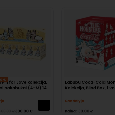
00 €
Pin for Love kolekcija,
Labubu Coca-Cola Mon
iai pakabukai (A–M) 14
Kolekcija, Blind Box, 1 vn
yje
Sandėlyje
400.00
€
300.00
€
Kaina:
30.00
€
s:
0
iš 5
Įvertinimas:
5.00
iš 5