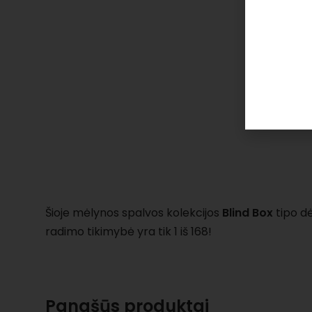
Šioje mėlynos spalvos kolekcijos
Blind Box
tipo dė
radimo tikimybė yra tik 1 iš 168!
Panašūs produktai