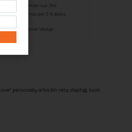
amas pristatymas nuo 35€
rtinis pristatymas per 2-5 darbo
mas atsiėmimas Vilniuje
r Love“ personažų arba itin retą slaptąjį, kurio