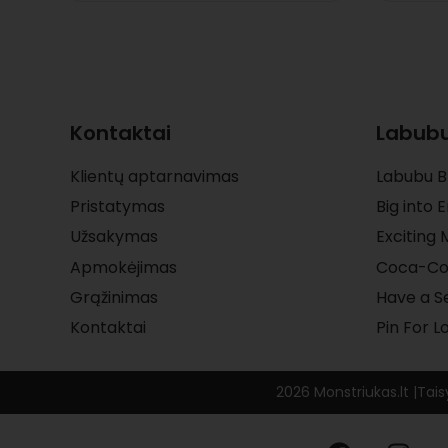
Kontaktai
Labubu
Klientų aptarnavimas
Labubu B
Pristatymas
Big into 
Užsakymas
Exciting
Apmokėjimas
Coca-Co
Grąžinimas
Have a S
Kontaktai
Pin For L
2026 Monstriukas.lt |
Tais