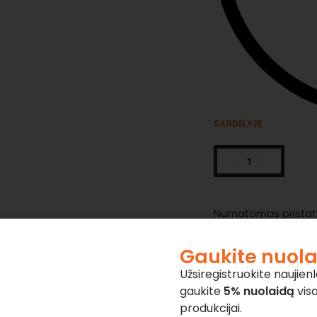
SANDĖLYJE
Numatomas pristaty
penktadienis, rugp.
Gaukite nuol
Užsiregistruokite naujienla
100% O
gaukite
5% nuolaidą
visa
produkcijai.
Prekės