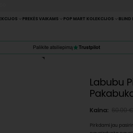
:00
EKCIJOS
PREKĖS VAIKAMS
POP MART KOLEKCIJOS
BLIND
Palikite atsiliepimą
Trustpilot
Labubu Pi
Pakabuka
Kaina:
60.00
Pirkdami jau pasir