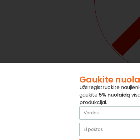
Gaukite nuol
NETURIME
Užsiregistruokite naujienla
gaukite
5% nuolaidą
visa
100% O
produkcijai.
Prekės
Nemok
Standa
dienas