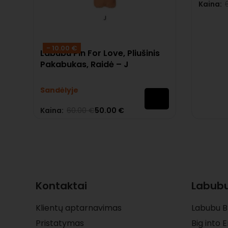
Kaina:
Įvertinima
- 10.00 €
Labubu Pin For Love, Pliušinis
Pakabukas, Raidė – J
Sandėlyje
Kaina:
60.00
€
50.00
€
Įvertinimas:
0
iš 5
Kontaktai
Labubu
Klientų aptarnavimas
Labubu B
Pristatymas
Big into 