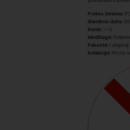
pavaizduota paveik
Prekės ženklas:
PO
Išleidimo data:
202
Raidė:
— O
Medžiaga:
Polieste
Pakuotė:
1 slaptoj
Kolekcija:
Pin for L