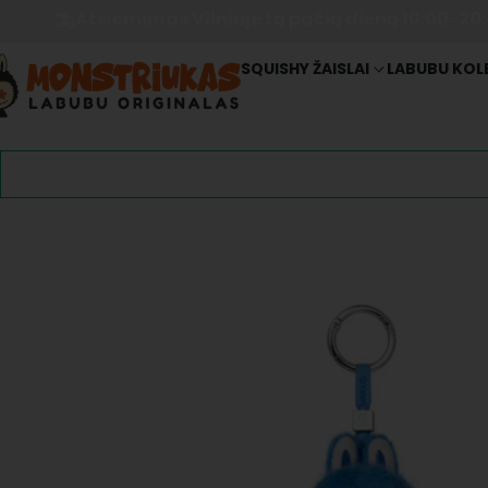
Atsiėmimas Vilniuje tą pačią dieną 10:00-20
SQUISHY ŽAISLAI
LABUBU KOL