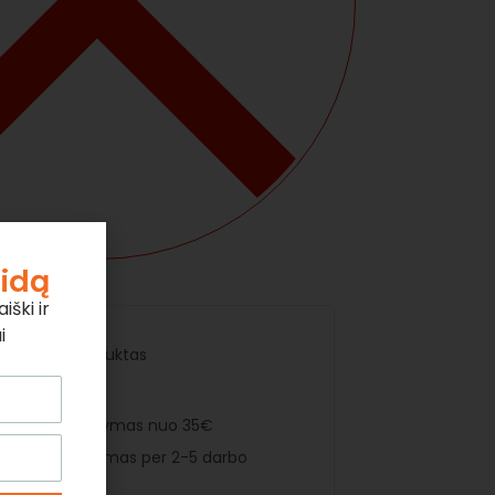
aidą
iški ir
i
riginalus produktas
 sandėlyje
amas pristatymas nuo 35€
rtinis pristatymas per 2-5 darbo