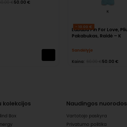
60.00
€
50.00
€
s:
0
iš 5
- 10.00 €
Labubu Pin For Love, Pli
Pakabukas, Raidė – K
Sandėlyje
Kaina:
60.00
€
50.00
€
Įvertinimas:
0
iš 5
 kolekcijos
Naudingos nuorodos
lind Box
Vartotojo paskyra
Energy
Privatumo politika