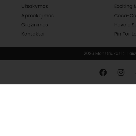
Užsakymas
Exciting
Apmokėjimas
Coca-Co
Grąžinimas
Have a S
Kontaktai
Pin For L
2026 Monstriukas.lt |
Tais