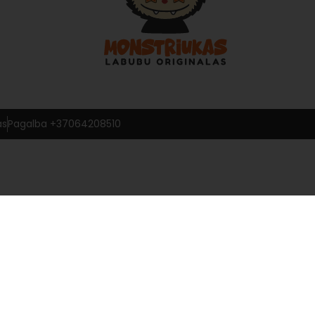
as
Pagalba +37064208510