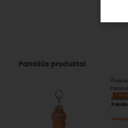
Panašūs produktai
- 10.0
Labubu 
Pakabu
Sandėl