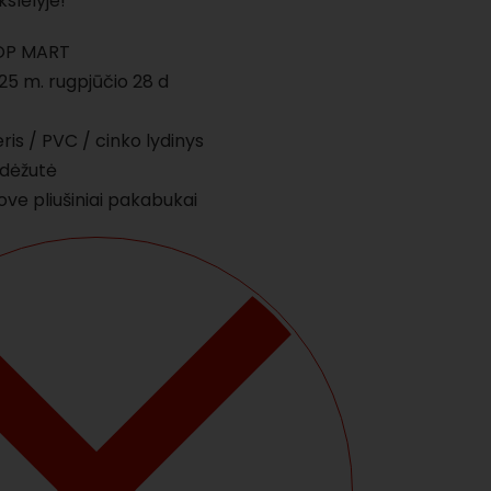
slėlyje!
P MART
5 m. rugpjūčio 28 d
ris / PVC / cinko lydinys
i dėžutė
ove pliušiniai pakabukai