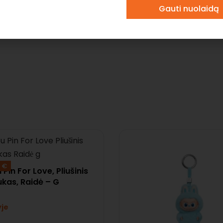
Gauti nuolaidą
Nemoka
0 €
Pin For Love, Pliušinis
kas, Raidė – G
yje