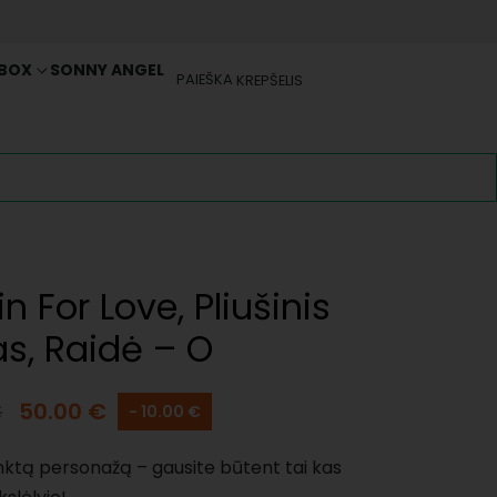
 BOX
SONNY ANGEL
PAIEŠKA
KREPŠELIS
n For Love, Pliušinis
s, Raidė – O
€
50.00
€
- 10.00 €
inktą personažą – gausite būtent tai kas