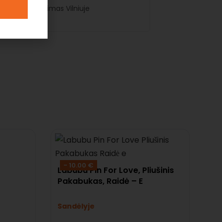
mas atsiėmimas Vilniuje
- 10.00 €
Labubu Pin For Love, Pliušinis
Pakabukas, Raidė – E
Sandėlyje