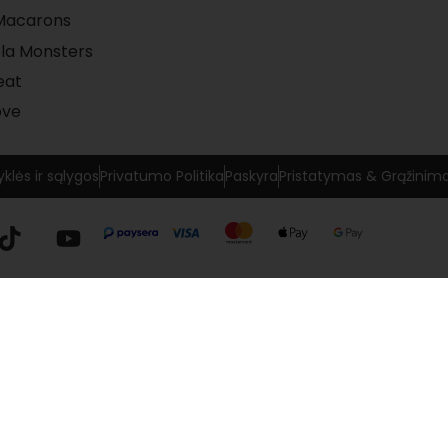
 Macarons
la Monsters
eat
ove
yklės ir sąlygos
Privatumo Politika
Paskyra
Pristatymas & Grąžinim