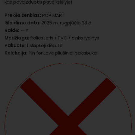
kas pavaizduota paveikslėlyje!
Prekės ženklas:
POP MART
Išleidimo data:
2025 m. rugpjūčio 28 d
Raidė:
— Y
Medžiaga:
Poliesteris / PVC / cinko lydinys
Pakuotė:
1 slaptoji dėžutė
Kolekcija:
Pin for Love pliušiniai pakabukai