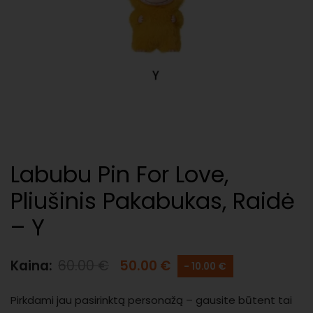
Labubu Pin For Love,
Pliušinis Pakabukas, Raidė
– Y
Kaina:
60.00
€
50.00
€
- 10.00 €
Pirkdami jau pasirinktą personažą – gausite būtent tai