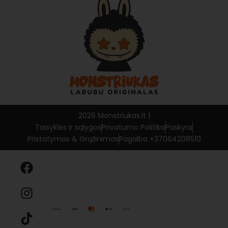
Coca-Cola Monsters
Privatumo politika
Have a Seat
Pin For Love
2026 Monstriukas.lt |
Taisyklės ir sąlygos
Privatumo Politika
Paskyra
Pristatymas & Grąžinimas
Pagalba +37064208510