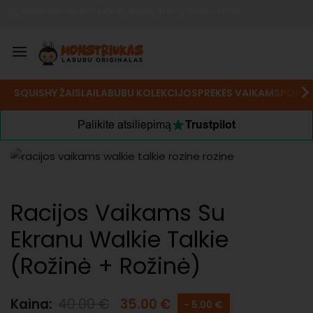
Atsiėmimas Vilniuje tą pačią dieną 10:00-20:00
SQUISHY ŽAISLAI
LABUBU KOLEKCIJOS
PREKĖS VAIKAMS
POP M
Palikite atsiliepimą
Trustpilot
Racijos Vaikams Su
Ekranu Walkie Talkie
(Rožinė + Rožinė)
Kaina:
40.00
€
35.00
€
- 5.00 €