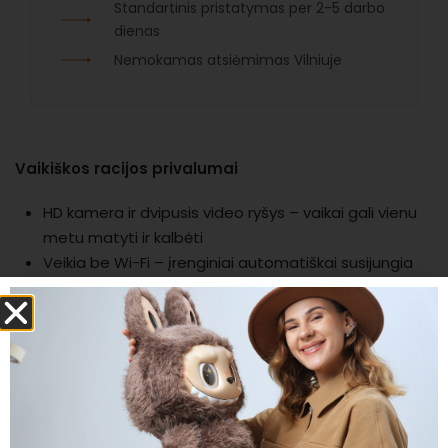
Standartinis pristatymas per 2-5 darbo
dienas
Nemokamas atsiėmimas Vilniuje
Vaikiškos racijos privalumai
HD kamera ir dvipusis video ryšys – vaikai gali vienu
metu matyti ir kalbėti
Veikia be Wi-Fi – įrenginiai automatiškai susijungia
tarpusavyje
Stabilus ryšys iki 100 m lauke ir 50 m viduje
Aiški garso kokybė patikimam bendravimui žaidžiant
Patvarus ir saugus ABS korpusas su užapvalintais
kraštais
650 mAh įkraunama baterija su USB-C įkrovimu
Iki 2,5 val. naudojimo ir iki 7 dienų budėjimo režimo