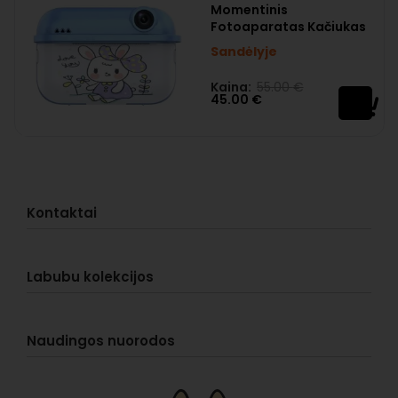
Momentinis
Fotoaparatas Kačiukas
Sandėlyje
Kaina:
55.00
€
Įvertinimas:
0
iš 5
45.00
€
Kontaktai
Klientų aptarnavimas
Labubu kolekcijos
Pristatymas
Užsakymas
Labubu Blind Box
Apmokėjimas
Naudingos nuorodos
Big into Energy
Grąžinimas
Exciting Macarons
Kontaktai
Vartotojo paskyra