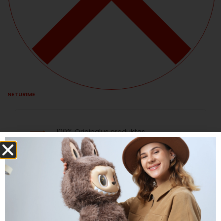
NETURIME
100% Originalus produktas
Prekės sandėlyje
Nemokamas pristatymas nuo 35€
Standartinis pristatymas per 2-5 darbo
dienas
Nemokamas atsiėmimas Vilniuje