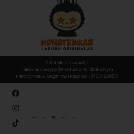
Privatumo politika
Have a Seat
Pin For Love
2026 Monstriukas.lt |
Taisyklės ir sąlygos
Privatumo Politika
Paskyra
Pristatymas & Grąžinimas
Pagalba +37064208510