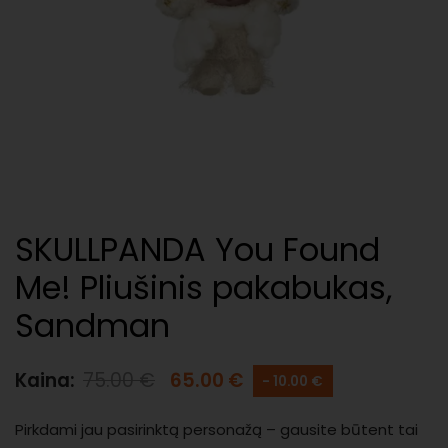
SKULLPANDA You Found
Me! Pliušinis pakabukas,
Sandman
Kaina:
75.00
€
65.00
€
- 10.00 €
Pirkdami jau pasirinktą personažą – gausite būtent tai