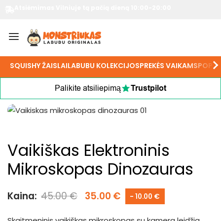
Atsiėmimas Vilniuje tą pačią dieną 10:00-20:00
SQUISHY ŽAISLAI
LABUBU KOLEKCIJOS
PREKĖS VAIKAMS
POP M
Palikite atsiliepimą
Trustpilot
Vaikiškas Elektroninis
Mikroskopas Dinozauras
Kaina:
45.00
€
35.00
€
- 10.00 €
Skaitmeninis vaikiškas mikroskopas su kamera leidžia