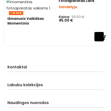
Fotoaparatas Laris
Sandėlyje
- 10.00 €
Kaina:
55.00
€
Įvertinimas:
0
iš 5
Išmanusis Vaikiškas
45.00
€
Momentinis
Kontaktai
Klientų aptarnavimas
Labubu kolekcijos
Pristatymas
Užsakymas
Labubu Blind Box
Apmokėjimas
Naudingos nuorodos
Big into Energy
Grąžinimas