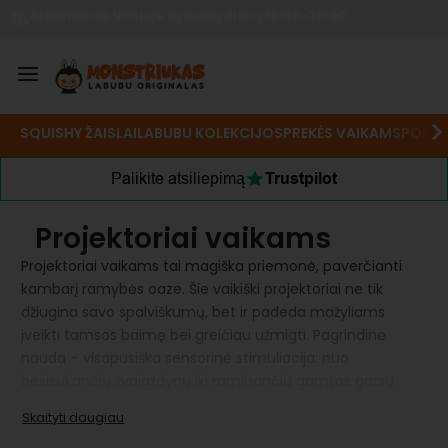
Atsiėmimas Vilniuje tą pačią dieną 10:00-20:00
SQUISHY ŽAISLAI
LABUBU KOLEKCIJOS
PREKĖS VAIKAMS
POP M
Palikite atsiliepimą
Trustpilot
Projektoriai vaikams
Projektoriai vaikams tai magiška priemonė, paverčianti
kambarį ramybės oaze. Šie vaikiški projektoriai ne tik
džiugina savo spalviškumų, bet ir padeda mažyliams
įveikti tamsos baimę bei greičiau užmigti. Pagrindinė
nauda – visapusiška sensorinė stimuliacija: nuo
besisukančių žvaigždynų iki raminančių gamtos garsų.
Pasiūlysime įsigyti įvairaus tipo projektorius vaikams
internetu. Su integruota „Bluetooth“ kolonėle, laikmačiu,